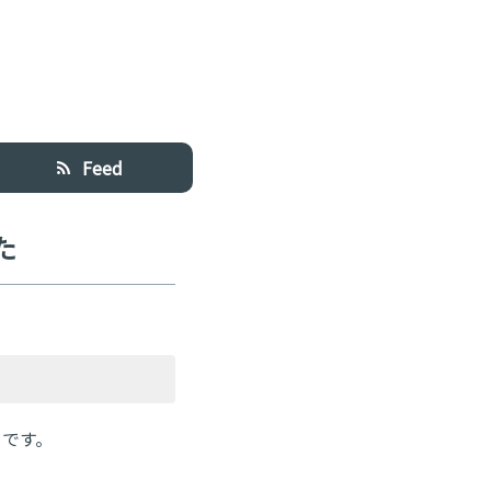
Feed
た
m です。