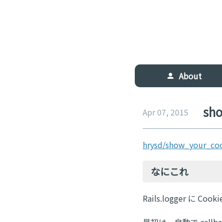
About
sh
Apr 07, 2015
hrysd/show_your_co
なにこれ
Rails.logger に 